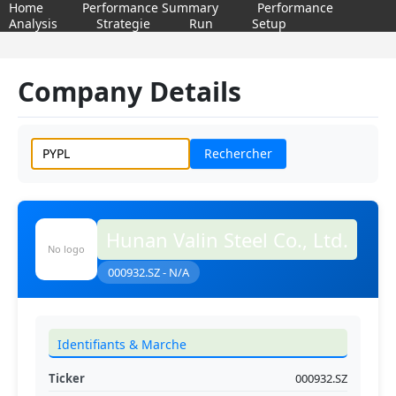
Home
Performance Summary
Performance
Analysis
Strategie
Run
Setup
Company Details
Rechercher
Hunan Valin Steel Co., Ltd.
No logo
000932.SZ - N/A
Identifiants & Marche
Ticker
000932.SZ