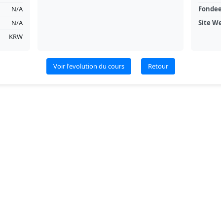
N/A
Fonde
N/A
Site W
KRW
Voir l'evolution du cours
Retour