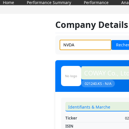
Home
Performance Summary
Performance
Ana
Company Details
Reche
COWAY Co., Ltd
No logo
021240.KS - N/A
Identifiants & Marche
Ticker
02
ISIN