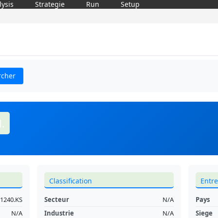
lysis
Strategie
Run
Setup
rcher
.
Classification
Entre
1240.KS
Secteur
N/A
Pays
N/A
Industrie
N/A
Siege